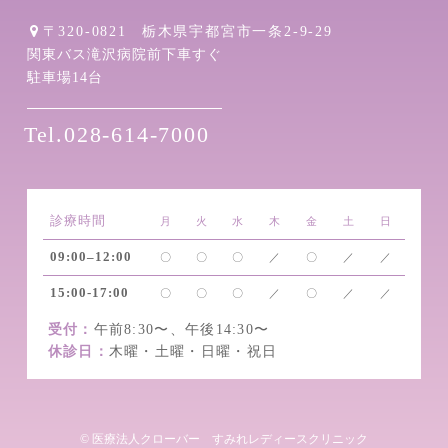
〒320-0821
栃木県宇都宮市一条2-9-29
関東バス滝沢病院前下車すぐ
駐車場14台
Tel.028-614-7000
診療時間
月
火
水
木
金
土
日
09:00–12:00
〇
〇
〇
／
〇
／
／
15:00-17:00
〇
〇
〇
／
〇
／
／
受付：
午前8:30〜、午後14:30〜
休診日：
木曜・土曜・日曜・祝日
© 医療法人クローバー すみれレディースクリニック